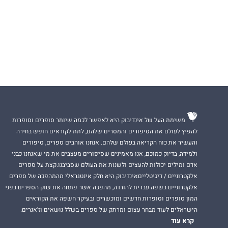
משימת העל של אינדיבוק היא לאפשר לכמה שיותר סופרים וסופרות
להפיץ לעולם את הסיפורים והמסרים שלהם, לתת לקוראים חופש בחירה
והעשיר את כוח הקריאה בעולם שלהם. אנחנו אוהבים ספרים, סיפורים
ולמידה, בדיוק כמוכם, אנו מאמינים שסיפורים מעצבים את מי שאנחנו כבני
אדם ומילים יכולות להעצים ולשנות את העולם שסביבנו.קצת על ספרים
אלקטרוניים / דיגיטלייםאינדיבוק היא חלק אינטגראלי מהמהפכה של ספרים
אלקטרוניים בשפה עברית להורדה, מהפכה אשר פתחה את שוק הספרים בפני
המון סופרים וסופרות חדשים ומוכשרים ובעיקר חשפה את הקוראים
הישראלים לעוד מבחר עצום ומרתק של ספרים בשלל נושאים וז'אנרים.
קרא עוד