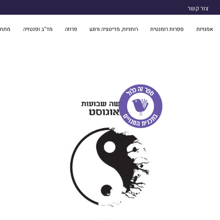
צור קשר
אמנויות
ספרות רומנטית
רוחניות, מדיטציה ורוגע
פרוזה
מד"ב ופנטזיה
מתח 