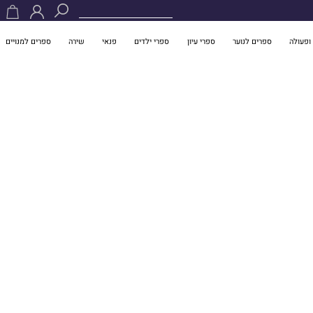
ופעולה
ספרים לנוער
ספרי עיון
ספרי ילדים
פנאי
שירה
ספרים למנויים