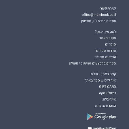
יצירת קשר
office@indiebook.co.il
שדרות הרכס 13, מודיעין
למה אינדיבוק?
תקנון האתר
סופרים
סדרות ספרים
הוצאות ספרים
ספרים במבצעים ושיתופי פעולה
קניה באתר - שו"ת
איך לרכוש ספר באתר
GIFT CARD
ביטול עסקה
אינדיבלוג
הצהרת נגישות