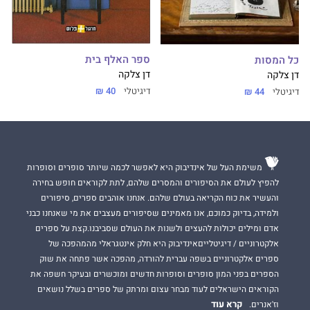
ספר האלף בית
כל המסות
דן צלקה
דן צלקה
דיגיטלי
40 ₪
דיגיטלי
44 ₪
משימת העל של אינדיבוק היא לאפשר לכמה שיותר סופרים וסופרות
להפיץ לעולם את הסיפורים והמסרים שלהם, לתת לקוראים חופש בחירה
והעשיר את כוח הקריאה בעולם שלהם. אנחנו אוהבים ספרים, סיפורים
ולמידה, בדיוק כמוכם, אנו מאמינים שסיפורים מעצבים את מי שאנחנו כבני
אדם ומילים יכולות להעצים ולשנות את העולם שסביבנו.קצת על ספרים
אלקטרוניים / דיגיטלייםאינדיבוק היא חלק אינטגראלי מהמהפכה של
ספרים אלקטרוניים בשפה עברית להורדה, מהפכה אשר פתחה את שוק
הספרים בפני המון סופרים וסופרות חדשים ומוכשרים ובעיקר חשפה את
הקוראים הישראלים לעוד מבחר עצום ומרתק של ספרים בשלל נושאים
קרא עוד
וז'אנרים.