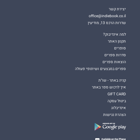
יצירת קשר
office@indiebook.co.il
שדרות הרכס 13, מודיעין
למה אינדיבוק?
תקנון האתר
סופרים
סדרות ספרים
הוצאות ספרים
ספרים במבצעים ושיתופי פעולה
קניה באתר - שו"ת
איך לרכוש ספר באתר
GIFT CARD
ביטול עסקה
אינדיבלוג
הצהרת נגישות