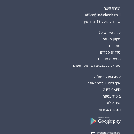
יצירת קשר
office@indiebook.co.il
שדרות הרכס 13, מודיעין
למה אינדיבוק?
תקנון האתר
סופרים
סדרות ספרים
הוצאות ספרים
ספרים במבצעים ושיתופי פעולה
קניה באתר - שו"ת
איך לרכוש ספר באתר
GIFT CARD
ביטול עסקה
אינדיבלוג
הצהרת נגישות