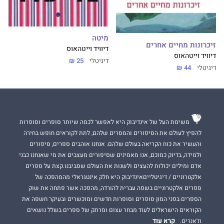
מיטה
זיכרונות מחיים אחרים
דיוויד וייטהאוס
דיוויד וייטהאוס
דיגיטלי
25 ₪
דיגיטלי
44 ₪
משימת העל של אינדיבוק היא לאפשר לכמה שיותר סופרים וסופרות
להפיץ לעולם את הסיפורים והמסרים שלהם, לתת לקוראים חופש בחירה
והעשיר את כוח הקריאה בעולם שלהם. אנחנו אוהבים ספרים, סיפורים
ולמידה, בדיוק כמוכם, אנו מאמינים שסיפורים מעצבים את מי שאנחנו כבני
אדם ומילים יכולות להעצים ולשנות את העולם שסביבנו.קצת על ספרים
אלקטרוניים / דיגיטלייםאינדיבוק היא חלק אינטגראלי מהמהפכה של
ספרים אלקטרוניים בשפה עברית להורדה, מהפכה אשר פתחה את שוק
הספרים בפני המון סופרים וסופרות חדשים ומוכשרים ובעיקר חשפה את
הקוראים הישראלים לעוד מבחר עצום ומרתק של ספרים בשלל נושאים
קרא עוד
וז'אנרים.