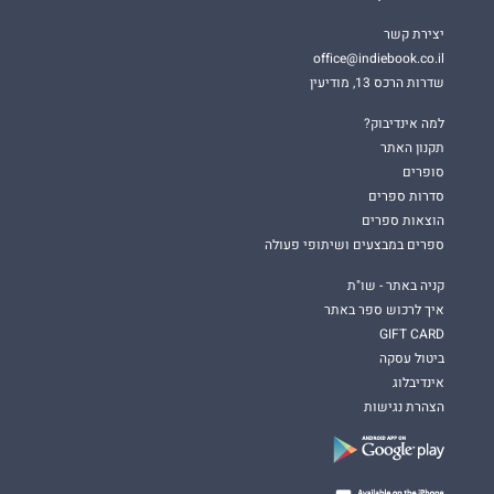
יצירת קשר
office@indiebook.co.il
שדרות הרכס 13, מודיעין
למה אינדיבוק?
תקנון האתר
סופרים
סדרות ספרים
הוצאות ספרים
ספרים במבצעים ושיתופי פעולה
קניה באתר - שו"ת
איך לרכוש ספר באתר
GIFT CARD
ביטול עסקה
אינדיבלוג
הצהרת נגישות