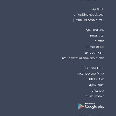
יצירת קשר
office@indiebook.co.il
שדרות הרכס 13, מודיעין
למה אינדיבוק?
תקנון האתר
סופרים
סדרות ספרים
הוצאות ספרים
ספרים במבצעים ושיתופי פעולה
קניה באתר - שו"ת
איך לרכוש ספר באתר
GIFT CARD
ביטול עסקה
אינדיבלוג
הצהרת נגישות