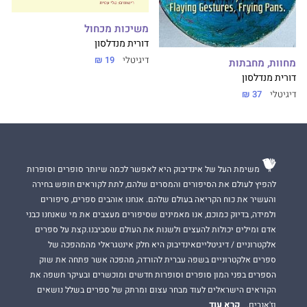
משיכות מכחול
דורית מנדלסון
דיגיטלי
19 ₪
מחוות, מחבתות
דורית מנדלסון
דיגיטלי
37 ₪
משימת העל של אינדיבוק היא לאפשר לכמה שיותר סופרים וסופרות
להפיץ לעולם את הסיפורים והמסרים שלהם, לתת לקוראים חופש בחירה
והעשיר את כוח הקריאה בעולם שלהם. אנחנו אוהבים ספרים, סיפורים
ולמידה, בדיוק כמוכם, אנו מאמינים שסיפורים מעצבים את מי שאנחנו כבני
אדם ומילים יכולות להעצים ולשנות את העולם שסביבנו.קצת על ספרים
אלקטרוניים / דיגיטלייםאינדיבוק היא חלק אינטגראלי מהמהפכה של
ספרים אלקטרוניים בשפה עברית להורדה, מהפכה אשר פתחה את שוק
הספרים בפני המון סופרים וסופרות חדשים ומוכשרים ובעיקר חשפה את
הקוראים הישראלים לעוד מבחר עצום ומרתק של ספרים בשלל נושאים
קרא עוד
וז'אנרים.