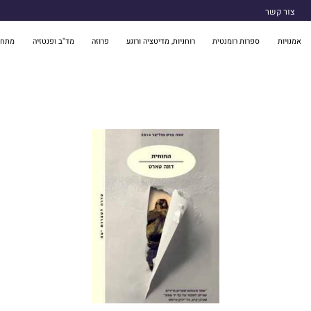
צור קשר
אמנויות
ספרות רומנטית
רוחניות, מדיטציה ורוגע
פרוזה
מד"ב ופנטזיה
מתח 