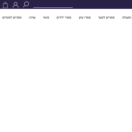
ופעולה
ספרים לנוער
ספרי עיון
ספרי ילדים
פנאי
שירה
ספרים למנויים