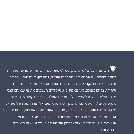
משימת העל של אינדיבוק היא לאפשר לכמה שיותר סופרים וסופרות
להפיץ לעולם את הסיפורים והמסרים שלהם, לתת לקוראים חופש בחירה
והעשיר את כוח הקריאה בעולם שלהם. אנחנו אוהבים ספרים, סיפורים
ולמידה, בדיוק כמוכם, אנו מאמינים שסיפורים מעצבים את מי שאנחנו כבני
אדם ומילים יכולות להעצים ולשנות את העולם שסביבנו.קצת על ספרים
אלקטרוניים / דיגיטלייםאינדיבוק היא חלק אינטגראלי מהמהפכה של ספרים
אלקטרוניים בשפה עברית להורדה, מהפכה אשר פתחה את שוק הספרים בפני
המון סופרים וסופרות חדשים ומוכשרים ובעיקר חשפה את הקוראים
הישראלים לעוד מבחר עצום ומרתק של ספרים בשלל נושאים וז'אנרים.
קרא עוד