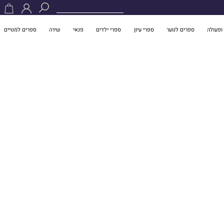
ופעולה
ספרים לנוער
ספרי עיון
ספרי ילדים
פנאי
שירה
ספרים למנויים