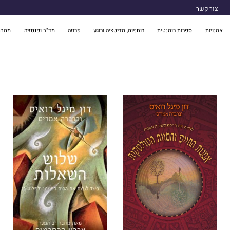
צור קשר
אמנויות
ספרות רומנטית
רוחניות, מדיטציה ורוגע
פרוזה
מד"ב ופנטזיה
מתח 