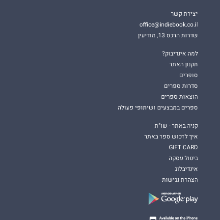
יצירת קשר
office@indiebook.co.il
שדרות הרכס 13, מודיעין
למה אינדיבוק?
תקנון האתר
סופרים
סדרות ספרים
הוצאות ספרים
ספרים במבצעים ושיתופי פעולה
קניה באתר - שו"ת
איך לרכוש ספר באתר
GIFT CARD
ביטול עסקה
אינדיבלוג
הצהרת נגישות