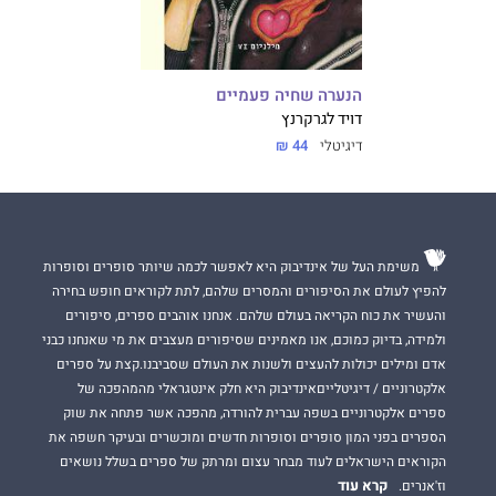
הנערה שחיה פעמיים
דויד לגרקרנץ
דיגיטלי
44 ₪
משימת העל של אינדיבוק היא לאפשר לכמה שיותר סופרים וסופרות
להפיץ לעולם את הסיפורים והמסרים שלהם, לתת לקוראים חופש בחירה
והעשיר את כוח הקריאה בעולם שלהם. אנחנו אוהבים ספרים, סיפורים
ולמידה, בדיוק כמוכם, אנו מאמינים שסיפורים מעצבים את מי שאנחנו כבני
אדם ומילים יכולות להעצים ולשנות את העולם שסביבנו.קצת על ספרים
אלקטרוניים / דיגיטלייםאינדיבוק היא חלק אינטגראלי מהמהפכה של
ספרים אלקטרוניים בשפה עברית להורדה, מהפכה אשר פתחה את שוק
הספרים בפני המון סופרים וסופרות חדשים ומוכשרים ובעיקר חשפה את
הקוראים הישראלים לעוד מבחר עצום ומרתק של ספרים בשלל נושאים
קרא עוד
וז'אנרים.