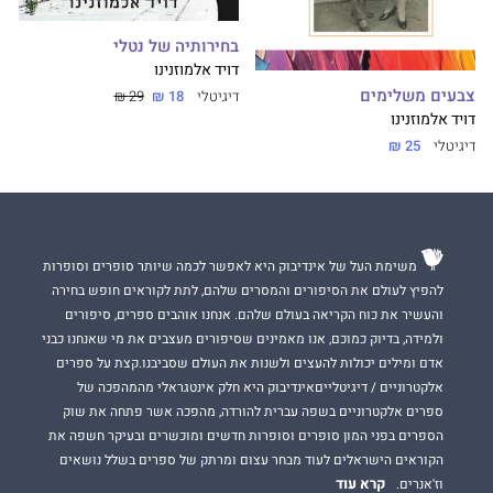
בחירותיה של נטלי
דויד אלמוזנינו
צבעים משלימים
דיגיטלי
18 ₪
29 ₪
דויד אלמוזנינו
דיגיטלי
25 ₪
משימת העל של אינדיבוק היא לאפשר לכמה שיותר סופרים וסופרות
להפיץ לעולם את הסיפורים והמסרים שלהם, לתת לקוראים חופש בחירה
והעשיר את כוח הקריאה בעולם שלהם. אנחנו אוהבים ספרים, סיפורים
ולמידה, בדיוק כמוכם, אנו מאמינים שסיפורים מעצבים את מי שאנחנו כבני
אדם ומילים יכולות להעצים ולשנות את העולם שסביבנו.קצת על ספרים
אלקטרוניים / דיגיטלייםאינדיבוק היא חלק אינטגראלי מהמהפכה של
ספרים אלקטרוניים בשפה עברית להורדה, מהפכה אשר פתחה את שוק
הספרים בפני המון סופרים וסופרות חדשים ומוכשרים ובעיקר חשפה את
הקוראים הישראלים לעוד מבחר עצום ומרתק של ספרים בשלל נושאים
קרא עוד
וז'אנרים.