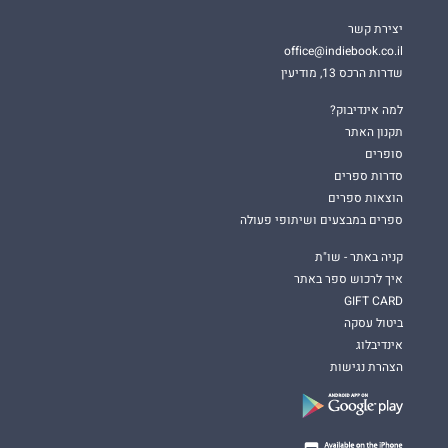
יצירת קשר
office@indiebook.co.il
שדרות הרכס 13, מודיעין
למה אינדיבוק?
תקנון האתר
סופרים
סדרות ספרים
הוצאות ספרים
ספרים במבצעים ושיתופי פעולה
קניה באתר - שו"ת
איך לרכוש ספר באתר
GIFT CARD
ביטול עסקה
אינדיבלוג
הצהרת נגישות