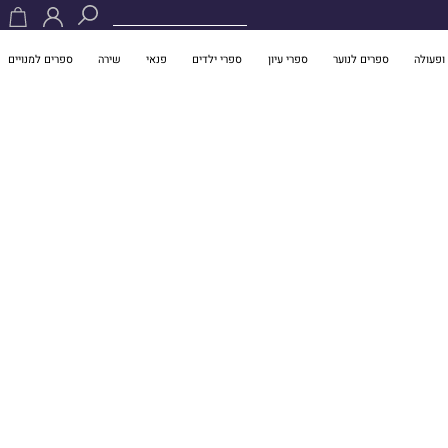
ופעולה
ספרים לנוער
ספרי עיון
ספרי ילדים
פנאי
שירה
ספרים למנויים