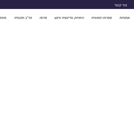
צור קשר
אמנויות
ספרות רומנטית
רוחניות, מדיטציה ורוגע
פרוזה
מד"ב ופנטזיה
מתח 