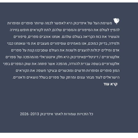
משימת העל של אינדיבוק היא לאפשר לכמה שיותר סופרים וסופרות
להפיץ לעולם את הסיפורים והמסרים שלהם, לתת לקוראים חופש בחירה
והעשיר את כוח הקריאה בעולם שלהם. אנחנו אוהבים ספרים, סיפורים
ולמידה, בדיוק כמוכם, אנו מאמינים שסיפורים מעצבים את מי שאנחנו כבני
אדם ומילים יכולות להעצים ולשנות את העולם שסביבנו.קצת על ספרים
אלקטרוניים / דיגיטלייםאינדיבוק היא חלק אינטגראלי מהמהפכה של ספרים
אלקטרוניים בשפה עברית להורדה, מהפכה אשר פתחה את שוק הספרים בפני
המון סופרים וסופרות חדשים ומוכשרים ובעיקר חשפה את הקוראים
הישראלים לעוד מבחר עצום ומרתק של ספרים בשלל נושאים וז'אנרים.
קרא עוד
כל הזכויות שמורות לאתר אינדיבוק 2013- 2026