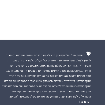
משימת העל של אינדיבוק היא לאפשר לכמה שיותר סופרים וסופרות
להפיץ לעולם את הסיפורים והמסרים שלהם, לתת לקוראים חופש בחירה
והעשיר את כוח הקריאה בעולם שלהם. אנחנו אוהבים ספרים, סיפורים
ולמידה, בדיוק כמוכם, אנו מאמינים שסיפורים מעצבים את מי שאנחנו כבני
אדם ומילים יכולות להעצים ולשנות את העולם שסביבנו.קצת על ספרים
אלקטרוניים / דיגיטלייםאינדיבוק היא חלק אינטגראלי מהמהפכה של ספרים
אלקטרוניים בשפה עברית להורדה, מהפכה אשר פתחה את שוק הספרים בפני
המון סופרים וסופרות חדשים ומוכשרים ובעיקר חשפה את הקוראים
הישראלים לעוד מבחר עצום ומרתק של ספרים בשלל נושאים וז'אנרים.
קרא עוד