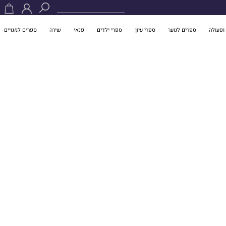
ופעולה
ספרים לנוער
ספרי עיון
ספרי ילדים
פנאי
שירה
ספרים למנויים