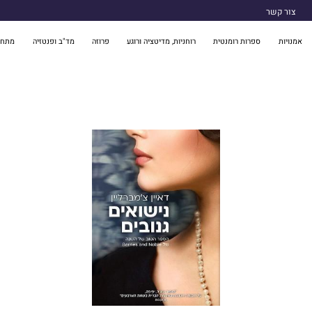
צור קשר
אמנויות
ספרות רומנטית
רוחניות, מדיטציה ורוגע
פרוזה
מד"ב ופנטזיה
מתח 