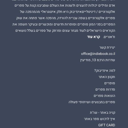
אדם ומילים יכולות להעצים ולשנות את העולם שסביבנו.קצת על ספרים
אלקטרוניים / דיגיטלייםאינדיבוק היא חלק אינטגראלי מהמהפכה של
ספרים אלקטרוניים בשפה עברית להורדה, מהפכה אשר פתחה את שוק
הספרים בפני המון סופרים וסופרות חדשים ומוכשרים ובעיקר חשפה את
הקוראים הישראלים לעוד מבחר עצום ומרתק של ספרים בשלל נושאים
קרא עוד
וז'אנרים.
יצירת קשר
office@indiebook.co.il
שדרות הרכס 13, מודיעין
למה אינדיבוק?
תקנון האתר
סופרים
סדרות ספרים
הוצאות ספרים
ספרים במבצעים ושיתופי פעולה
קניה באתר - שו"ת
איך לרכוש ספר באתר
GIFT CARD