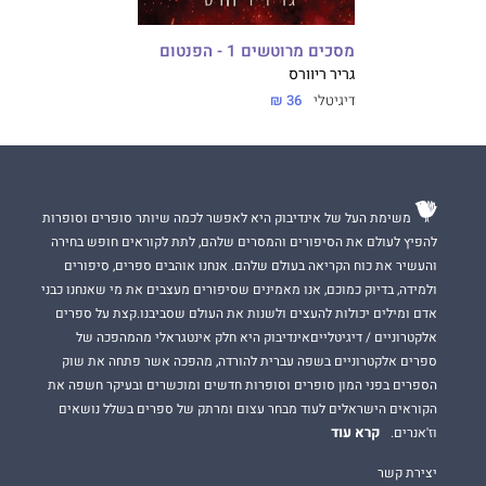
מסכים מרוטשים 1 - הפנטום
גריר ריוורס
דיגיטלי
36 ₪
משימת העל של אינדיבוק היא לאפשר לכמה שיותר סופרים וסופרות
להפיץ לעולם את הסיפורים והמסרים שלהם, לתת לקוראים חופש בחירה
והעשיר את כוח הקריאה בעולם שלהם. אנחנו אוהבים ספרים, סיפורים
ולמידה, בדיוק כמוכם, אנו מאמינים שסיפורים מעצבים את מי שאנחנו כבני
אדם ומילים יכולות להעצים ולשנות את העולם שסביבנו.קצת על ספרים
אלקטרוניים / דיגיטלייםאינדיבוק היא חלק אינטגראלי מהמהפכה של
ספרים אלקטרוניים בשפה עברית להורדה, מהפכה אשר פתחה את שוק
הספרים בפני המון סופרים וסופרות חדשים ומוכשרים ובעיקר חשפה את
הקוראים הישראלים לעוד מבחר עצום ומרתק של ספרים בשלל נושאים
קרא עוד
וז'אנרים.
יצירת קשר