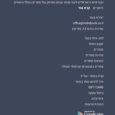
הקוראים הישראלים לעוד מבחר עצום ומרתק של ספרים בשלל נושאים
קרא עוד
וז'אנרים.
יצירת קשר
office@indiebook.co.il
שדרות הרכס 13, מודיעין
למה אינדיבוק?
תקנון האתר
סופרים
סדרות ספרים
הוצאות ספרים
ספרים במבצעים ושיתופי פעולה
קניה באתר - שו"ת
איך לרכוש ספר באתר
GIFT CARD
ביטול עסקה
אינדיבלוג
הצהרת נגישות