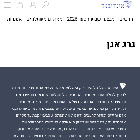
חדשים
מבצעי שבוע הספר 2026
מארזים משתלמים
אמנויות
ספ
גרג אגן
משימת העל של אינדיבוק היא לאפשר לכמה שיותר סופרים וסופרות
להפיץ לעולם את הסיפורים והמסרים שלהם, לתת לקוראים חופש בחירה
והעשיר את כוח הקריאה בעולם שלהם. אנחנו אוהבים ספרים, סיפורים
ולמידה, בדיוק כמוכם, אנו מאמינים שסיפורים מעצבים את מי שאנחנו כבני
אדם ומילים יכולות להעצים ולשנות את העולם שסביבנו.קצת על ספרים
אלקטרוניים / דיגיטלייםאינדיבוק היא חלק אינטגראלי מהמהפכה של
ספרים אלקטרוניים בשפה עברית להורדה, מהפכה אשר פתחה את שוק
הספרים בפני המון סופרים וסופרות חדשים ומוכשרים ובעיקר חשפה את