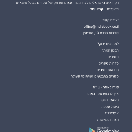
הקוראים הישראלים לעוד מבחר עצום ומרתק של ספרים בשלל נושאים
קרא עוד
וז'אנרים.
יצירת קשר
office@indiebook.co.il
שדרות הרכס 13, מודיעין
למה אינדיבוק?
תקנון האתר
סופרים
סדרות ספרים
הוצאות ספרים
ספרים במבצעים ושיתופי פעולה
קניה באתר - שו"ת
איך לרכוש ספר באתר
GIFT CARD
ביטול עסקה
אינדיבלוג
הצהרת נגישות