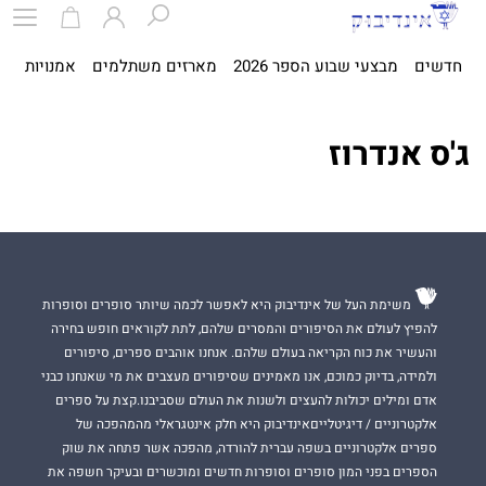
חדשים
מבצעי שבוע הספר 2026
מארזים משתלמים
אמנויות
ספ
ג'ס אנדרוז
משימת העל של אינדיבוק היא לאפשר לכמה שיותר סופרים וסופרות
להפיץ לעולם את הסיפורים והמסרים שלהם, לתת לקוראים חופש בחירה
והעשיר את כוח הקריאה בעולם שלהם. אנחנו אוהבים ספרים, סיפורים
ולמידה, בדיוק כמוכם, אנו מאמינים שסיפורים מעצבים את מי שאנחנו כבני
אדם ומילים יכולות להעצים ולשנות את העולם שסביבנו.קצת על ספרים
אלקטרוניים / דיגיטלייםאינדיבוק היא חלק אינטגראלי מהמהפכה של
ספרים אלקטרוניים בשפה עברית להורדה, מהפכה אשר פתחה את שוק
הספרים בפני המון סופרים וסופרות חדשים ומוכשרים ובעיקר חשפה את