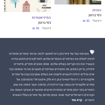
המוזה
ג'סי ברטון
המיניאטורות
דיגיטלי
42 ₪
ג'סי ברטון
דיגיטלי
39 ₪
משימת העל של אינדיבוק היא לאפשר לכמה שיותר סופרים וסופרות
להפיץ לעולם את הסיפורים והמסרים שלהם, לתת לקוראים חופש בחירה
והעשיר את כוח הקריאה בעולם שלהם. אנחנו אוהבים ספרים, סיפורים
ולמידה, בדיוק כמוכם, אנו מאמינים שסיפורים מעצבים את מי שאנחנו כבני
אדם ומילים יכולות להעצים ולשנות את העולם שסביבנו.קצת על ספרים
אלקטרוניים / דיגיטלייםאינדיבוק היא חלק אינטגראלי מהמהפכה של
ספרים אלקטרוניים בשפה עברית להורדה, מהפכה אשר פתחה את שוק
הספרים בפני המון סופרים וסופרות חדשים ומוכשרים ובעיקר חשפה את
הקוראים הישראלים לעוד מבחר עצום ומרתק של ספרים בשלל נושאים
קרא עוד
וז'אנרים.