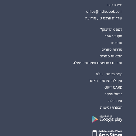
יצירת קשר
office@indiebook.co.il
שדרות הרכס 13, מודיעין
למה אינדיבוק?
תקנון האתר
סופרים
סדרות ספרים
הוצאות ספרים
ספרים במבצעים ושיתופי פעולה
קניה באתר - שו"ת
איך לרכוש ספר באתר
GIFT CARD
ביטול עסקה
אינדיבלוג
הצהרת נגישות