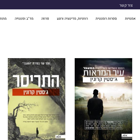
צור קשר
אמנויות
ספרות רומנטית
רוחניות, מדיטציה ורוגע
פרוזה
מד"ב ופנטזיה
מתח 