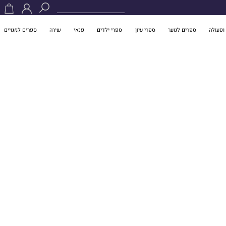
ופעולה
ספרים לנוער
ספרי עיון
ספרי ילדים
פנאי
שירה
ספרים למנויים