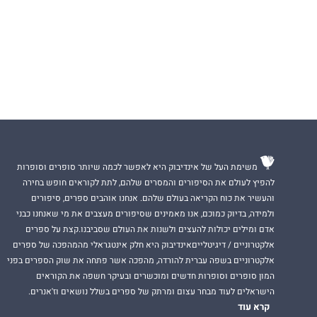
משימת העל של אינדיבוק היא לאפשר לכמה שיותר סופרים וסופרות
להפיץ לעולם את הסיפורים והמסרים שלהם, לתת לקוראים חופש בחירה
והעשיר את כוח הקריאה בעולם שלהם. אנחנו אוהבים ספרים, סיפורים
ולמידה, בדיוק כמוכם, אנו מאמינים שסיפורים מעצבים את מי שאנחנו כבני
אדם ומילים יכולות להעצים ולשנות את העולם שסביבנו.קצת על ספרים
אלקטרוניים / דיגיטלייםאינדיבוק היא חלק אינטגראלי מהמהפכה של ספרים
אלקטרוניים בשפה עברית להורדה, מהפכה אשר פתחה את שוק הספרים בפני
המון סופרים וסופרות חדשים ומוכשרים ובעיקר חשפה את הקוראים
הישראלים לעוד מבחר עצום ומרתק של ספרים בשלל נושאים וז'אנרים.
קרא עוד