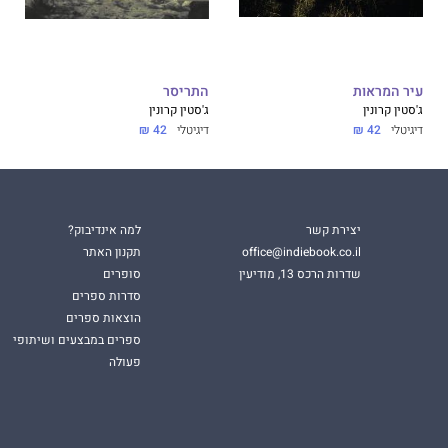
עיר המראות
התריסר
ג'סטין קרונין
ג'סטין קרונין
דיגיטלי
42 ₪
דיגיטלי
42 ₪
יצירת קשר
למה אינדיבוק?
office@indiebook.co.il
תקנון האתר
שדרות הרכס 13, מודיעין
סופרים
סדרות ספרים
הוצאות ספרים
ספרים במבצעים ושיתופי
פעולה