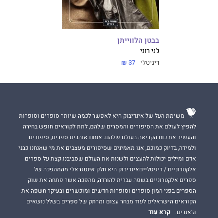
בבטן הלווייתן
ג'ני רוני
דיגיטלי
37 ₪
משימת העל של אינדיבוק היא לאפשר לכמה שיותר סופרים וסופרות
להפיץ לעולם את הסיפורים והמסרים שלהם, לתת לקוראים חופש בחירה
והעשיר את כוח הקריאה בעולם שלהם. אנחנו אוהבים ספרים, סיפורים
ולמידה, בדיוק כמוכם, אנו מאמינים שסיפורים מעצבים את מי שאנחנו כבני
אדם ומילים יכולות להעצים ולשנות את העולם שסביבנו.קצת על ספרים
אלקטרוניים / דיגיטלייםאינדיבוק היא חלק אינטגראלי מהמהפכה של
ספרים אלקטרוניים בשפה עברית להורדה, מהפכה אשר פתחה את שוק
הספרים בפני המון סופרים וסופרות חדשים ומוכשרים ובעיקר חשפה את
הקוראים הישראלים לעוד מבחר עצום ומרתק של ספרים בשלל נושאים
קרא עוד
וז'אנרים.