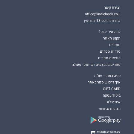
יצירת קשר
office@indiebook.co.il
שדרות הרכס 13, מודיעין
למה אינדיבוק?
תקנון האתר
סופרים
סדרות ספרים
הוצאות ספרים
ספרים במבצעים ושיתופי פעולה
קניה באתר - שו"ת
איך לרכוש ספר באתר
GIFT CARD
ביטול עסקה
אינדיבלוג
הצהרת נגישות