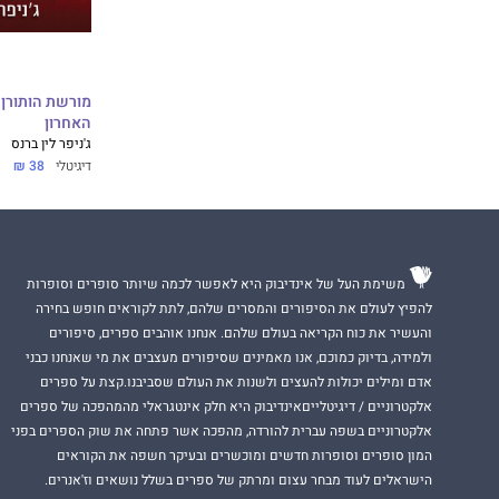
האחרון
ג'ניפר לין ברנס
דיגיטלי
38 ₪
משימת העל של אינדיבוק היא לאפשר לכמה שיותר סופרים וסופרות
להפיץ לעולם את הסיפורים והמסרים שלהם, לתת לקוראים חופש בחירה
והעשיר את כוח הקריאה בעולם שלהם. אנחנו אוהבים ספרים, סיפורים
ולמידה, בדיוק כמוכם, אנו מאמינים שסיפורים מעצבים את מי שאנחנו כבני
אדם ומילים יכולות להעצים ולשנות את העולם שסביבנו.קצת על ספרים
אלקטרוניים / דיגיטלייםאינדיבוק היא חלק אינטגראלי מהמהפכה של ספרים
אלקטרוניים בשפה עברית להורדה, מהפכה אשר פתחה את שוק הספרים בפני
המון סופרים וסופרות חדשים ומוכשרים ובעיקר חשפה את הקוראים
הישראלים לעוד מבחר עצום ומרתק של ספרים בשלל נושאים וז'אנרים.