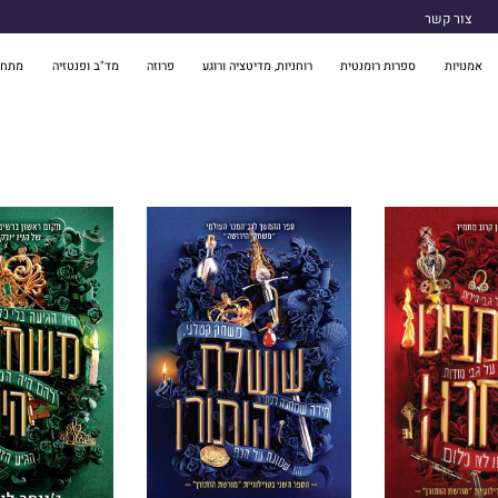
צור קשר
אמנויות
ספרות רומנטית
רוחניות, מדיטציה ורוגע
פרוזה
מד"ב ופנטזיה
מתח 