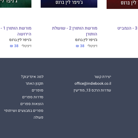
מורשת הותורן 3 - הגמביט
מורשת הותורן 2 - שושלת
מורש
הותורן
הירושה
ג'ניפר לין ברנס
ג'ניפר לין ברנס
דיגיטלי
38 ₪
דיגיטלי
38 ₪
יצירת קשר
למה אינדיבוק?
office@indiebook.co.il
תקנון האתר
שדרות הרכס 13, מודיעין
סופרים
סדרות ספרים
הוצאות ספרים
ספרים במבצעים ושיתופי
פעולה