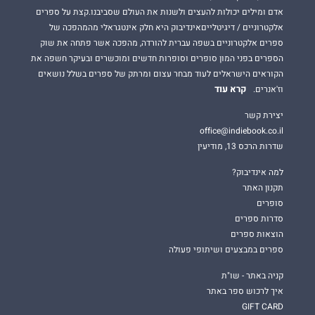
אדם ומילים יכולות להעצים ולשנות את העולם שסביבנו.קצת על ספרים
אלקטרוניים / דיגיטלייםאינדיבוק היא חלק אינטגראלי מהמהפכה של
ספרים אלקטרוניים בשפה עברית להורדה, מהפכה אשר פתחה את שוק
הספרים בפני המון סופרים וסופרות חדשים ומוכשרים ובעיקר חשפה את
הקוראים הישראלים לעוד מבחר עצום ומרתק של ספרים בשלל נושאים
קרא עוד
וז'אנרים.
יצירת קשר
office@indiebook.co.il
שדרות הרכס 13, מודיעין
למה אינדיבוק?
תקנון האתר
סופרים
סדרות ספרים
הוצאות ספרים
ספרים במבצעים ושיתופי פעולה
קניה באתר - שו"ת
איך לרכוש ספר באתר
GIFT CARD