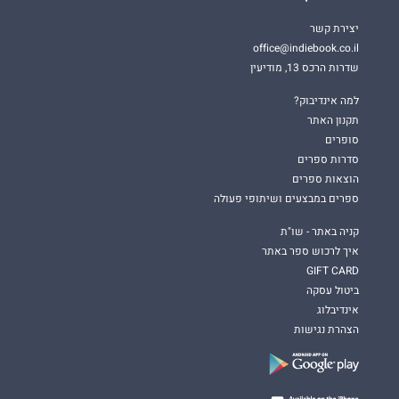
יצירת קשר
office@indiebook.co.il
שדרות הרכס 13, מודיעין
למה אינדיבוק?
תקנון האתר
סופרים
סדרות ספרים
הוצאות ספרים
ספרים במבצעים ושיתופי פעולה
קניה באתר - שו"ת
איך לרכוש ספר באתר
GIFT CARD
ביטול עסקה
אינדיבלוג
הצהרת נגישות