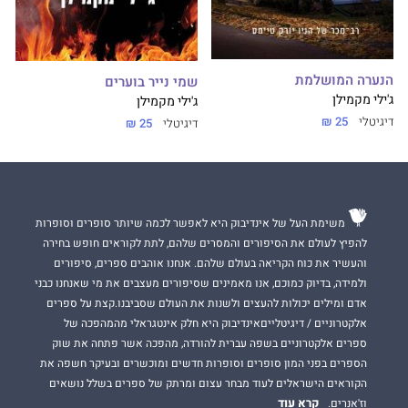
הנערה המושלמת
שמי נייר בוערים
ג'ילי מקמילן
ג'ילי מקמילן
דיגיטלי
25 ₪
דיגיטלי
25 ₪
משימת העל של אינדיבוק היא לאפשר לכמה שיותר סופרים וסופרות
להפיץ לעולם את הסיפורים והמסרים שלהם, לתת לקוראים חופש בחירה
והעשיר את כוח הקריאה בעולם שלהם. אנחנו אוהבים ספרים, סיפורים
ולמידה, בדיוק כמוכם, אנו מאמינים שסיפורים מעצבים את מי שאנחנו כבני
אדם ומילים יכולות להעצים ולשנות את העולם שסביבנו.קצת על ספרים
אלקטרוניים / דיגיטלייםאינדיבוק היא חלק אינטגראלי מהמהפכה של
ספרים אלקטרוניים בשפה עברית להורדה, מהפכה אשר פתחה את שוק
הספרים בפני המון סופרים וסופרות חדשים ומוכשרים ובעיקר חשפה את
הקוראים הישראלים לעוד מבחר עצום ומרתק של ספרים בשלל נושאים
קרא עוד
וז'אנרים.