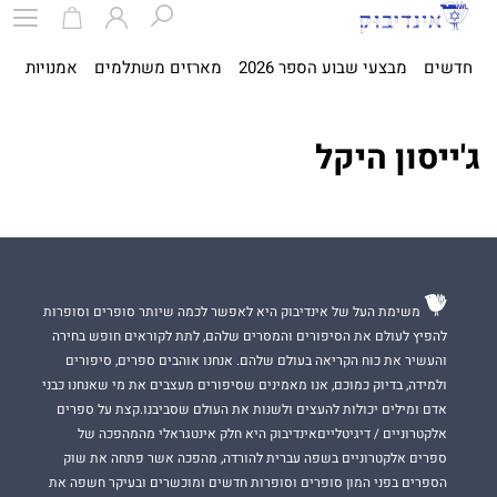
חדשים
מבצעי שבוע הספר 2026
מארזים משתלמים
אמנויות
ספ
ג'ייסון היקל
משימת העל של אינדיבוק היא לאפשר לכמה שיותר סופרים וסופרות
להפיץ לעולם את הסיפורים והמסרים שלהם, לתת לקוראים חופש בחירה
והעשיר את כוח הקריאה בעולם שלהם. אנחנו אוהבים ספרים, סיפורים
ולמידה, בדיוק כמוכם, אנו מאמינים שסיפורים מעצבים את מי שאנחנו כבני
אדם ומילים יכולות להעצים ולשנות את העולם שסביבנו.קצת על ספרים
אלקטרוניים / דיגיטלייםאינדיבוק היא חלק אינטגראלי מהמהפכה של
ספרים אלקטרוניים בשפה עברית להורדה, מהפכה אשר פתחה את שוק
הספרים בפני המון סופרים וסופרות חדשים ומוכשרים ובעיקר חשפה את