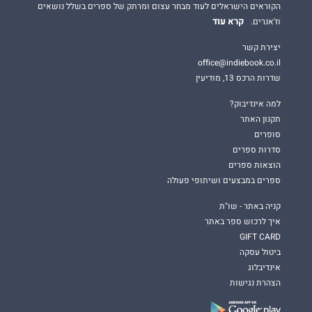
הקוראים הישראלים לעוד מבחר עצום ומרתק של ספרים בשלל נושאים
קרא עוד
וז'אנרים.
יצירת קשר
office@indiebook.co.il
שדרות הרכס 13, מודיעין
למה אינדיבוק?
תקנון האתר
סופרים
סדרות ספרים
הוצאות ספרים
ספרים במבצעים ושיתופי פעולה
קניה באתר - שו"ת
איך לרכוש ספר באתר
GIFT CARD
ביטול עסקה
אינדיבלוג
הצהרת נגישות