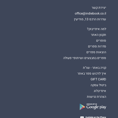
יצירת קשר
office@indiebook.co.il
שדרות הרכס 13, מודיעין
למה אינדיבוק?
תקנון האתר
סופרים
סדרות ספרים
הוצאות ספרים
ספרים במבצעים ושיתופי פעולה
קניה באתר - שו"ת
איך לרכוש ספר באתר
GIFT CARD
ביטול עסקה
אינדיבלוג
הצהרת נגישות