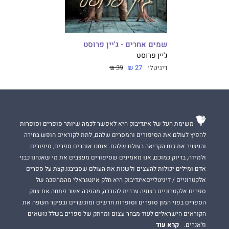
שמים אחרים - ג'יין פרוסט
ג'יין פרוסט
דיגיטלי
27 ₪
39 ₪
משימת העל של אינדיבוק היא לאפשר לכמה שיותר סופרים וסופרות
להפיץ לעולם את הסיפורים והמסרים שלהם, לתת לקוראים חופש בחירה
והעשיר את כוח הקריאה בעולם שלהם. אנחנו אוהבים ספרים, סיפורים
ולמידה, בדיוק כמוכם, אנו מאמינים שסיפורים מעצבים את מי שאנחנו כבני
אדם ומילים יכולות להעצים ולשנות את העולם שסביבנו.קצת על ספרים
אלקטרוניים / דיגיטלייםאינדיבוק היא חלק אינטגראלי מהמהפכה של
ספרים אלקטרוניים בשפה עברית להורדה, מהפכה אשר פתחה את שוק
הספרים בפני המון סופרים וסופרות חדשים ומוכשרים ובעיקר חשפה את
הקוראים הישראלים לעוד מבחר עצום ומרתק של ספרים בשלל נושאים
קרא עוד
וז'אנרים.