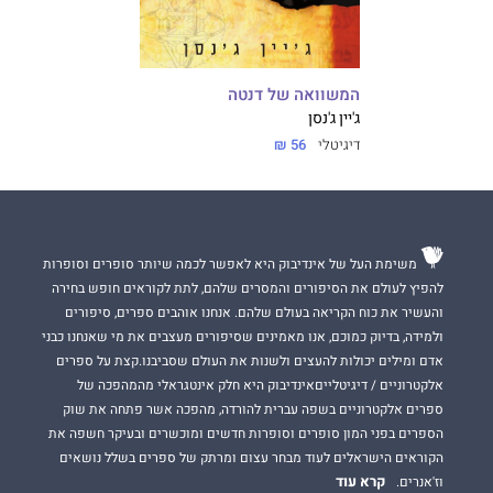
המשוואה של דנטה
ג'יין ג'נסן
דיגיטלי
56 ₪
משימת העל של אינדיבוק היא לאפשר לכמה שיותר סופרים וסופרות
להפיץ לעולם את הסיפורים והמסרים שלהם, לתת לקוראים חופש בחירה
והעשיר את כוח הקריאה בעולם שלהם. אנחנו אוהבים ספרים, סיפורים
ולמידה, בדיוק כמוכם, אנו מאמינים שסיפורים מעצבים את מי שאנחנו כבני
אדם ומילים יכולות להעצים ולשנות את העולם שסביבנו.קצת על ספרים
אלקטרוניים / דיגיטלייםאינדיבוק היא חלק אינטגראלי מהמהפכה של
ספרים אלקטרוניים בשפה עברית להורדה, מהפכה אשר פתחה את שוק
הספרים בפני המון סופרים וסופרות חדשים ומוכשרים ובעיקר חשפה את
הקוראים הישראלים לעוד מבחר עצום ומרתק של ספרים בשלל נושאים
קרא עוד
וז'אנרים.