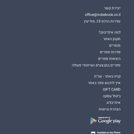
יצירת קשר
office@indiebook.co.il
שדרות הרכס 13, מודיעין
למה אינדיבוק?
תקנון האתר
סופרים
סדרות ספרים
הוצאות ספרים
ספרים במבצעים ושיתופי פעולה
קניה באתר - שו"ת
איך לרכוש ספר באתר
GIFT CARD
ביטול עסקה
אינדיבלוג
הצהרת נגישות