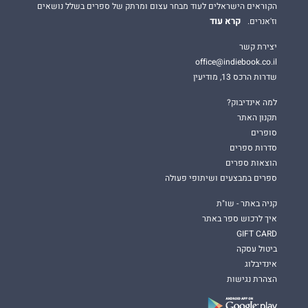
הקוראים הישראלים לעוד מבחר עצום ומרתק של ספרים בשלל נושאים
קרא עוד
וז'אנרים.
יצירת קשר
office@indiebook.co.il
שדרות הרכס 13, מודיעין
למה אינדיבוק?
תקנון האתר
סופרים
סדרות ספרים
הוצאות ספרים
ספרים במבצעים ושיתופי פעולה
קניה באתר - שו"ת
איך לרכוש ספר באתר
GIFT CARD
ביטול עסקה
אינדיבלוג
הצהרת נגישות