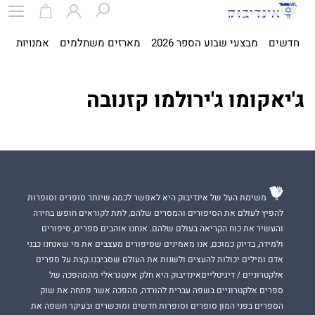
חדשים
מבצעי שבוע הספר 2026
מארזים משתלמים
אמנויות
ספ
ג'יאקומו ג'ירולמו קזנובה
משימת העל של אינדיבוק היא לאפשר לכמה שיותר סופרים וסופרות
להפיץ לעולם את הסיפורים והמסרים שלהם, לתת לקוראים חופש בחירה
והעשיר את כוח הקריאה בעולם שלהם. אנחנו אוהבים ספרים, סיפורים
ולמידה, בדיוק כמוכם, אנו מאמינים שסיפורים מעצבים את מי שאנחנו כבני
אדם ומילים יכולות להעצים ולשנות את העולם שסביבנו.קצת על ספרים
אלקטרוניים / דיגיטלייםאינדיבוק היא חלק אינטגראלי מהמהפכה של
ספרים אלקטרוניים בשפה עברית להורדה, מהפכה אשר פתחה את שוק
הספרים בפני המון סופרים וסופרות חדשים ומוכשרים ובעיקר חשפה את