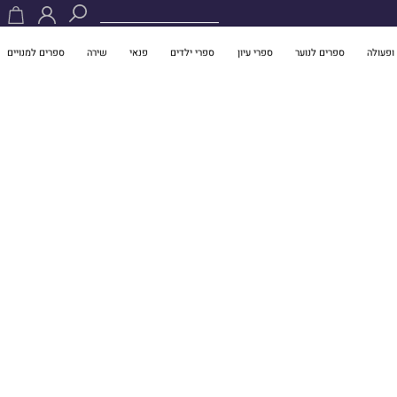
ופעולה
ספרים לנוער
ספרי עיון
ספרי ילדים
פנאי
שירה
ספרים למנויים