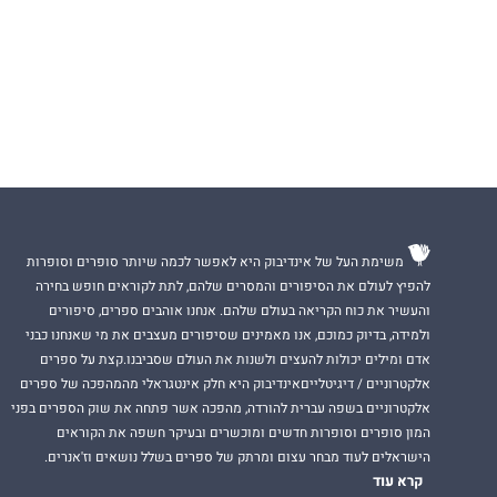
משימת העל של אינדיבוק היא לאפשר לכמה שיותר סופרים וסופרות
להפיץ לעולם את הסיפורים והמסרים שלהם, לתת לקוראים חופש בחירה
והעשיר את כוח הקריאה בעולם שלהם. אנחנו אוהבים ספרים, סיפורים
ולמידה, בדיוק כמוכם, אנו מאמינים שסיפורים מעצבים את מי שאנחנו כבני
אדם ומילים יכולות להעצים ולשנות את העולם שסביבנו.קצת על ספרים
אלקטרוניים / דיגיטלייםאינדיבוק היא חלק אינטגראלי מהמהפכה של ספרים
אלקטרוניים בשפה עברית להורדה, מהפכה אשר פתחה את שוק הספרים בפני
המון סופרים וסופרות חדשים ומוכשרים ובעיקר חשפה את הקוראים
הישראלים לעוד מבחר עצום ומרתק של ספרים בשלל נושאים וז'אנרים.
קרא עוד