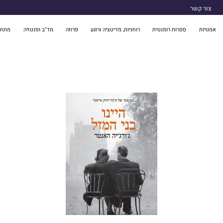
צור קשר
אמנויות
ספרות רומנטית
רוחניות, מדיטציה ורוגע
פרוזה
מד"ב ופנטזיה
מתח 