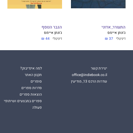
התעורר, אדוני
הגבר הנוסף
ג'ונתן איימס
ג'ונתן איימס
דיגיטלי
37 ₪
דיגיטלי
44 ₪
יצירת קשר
למה אינדיבוק?
office@indiebook.co.il
תקנון האתר
שדרות הרכס 13, מודיעין
סופרים
סדרות ספרים
הוצאות ספרים
ספרים במבצעים ושיתופי
פעולה