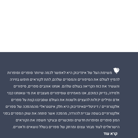
משימת העל של אינדיבוק היא לאפשר לכמה שיותר סופרים וסופרות
להפיץ לעולם את הסיפורים והמסרים שלהם, לתת לקוראים חופש בחירה
והעשיר את כוח הקריאה בעולם שלהם. אנחנו אוהבים ספרים, סיפורים
ולמידה, בדיוק כמוכם, אנו מאמינים שסיפורים מעצבים את מי שאנחנו כבני
אדם ומילים יכולות להעצים ולשנות את העולם שסביבנו.קצת על ספרים
אלקטרוניים / דיגיטלייםאינדיבוק היא חלק אינטגראלי מהמהפכה של ספרים
אלקטרוניים בשפה עברית להורדה, מהפכה אשר פתחה את שוק הספרים בפני
המון סופרים וסופרות חדשים ומוכשרים ובעיקר חשפה את הקוראים
הישראלים לעוד מבחר עצום ומרתק של ספרים בשלל נושאים וז'אנרים.
קרא עוד