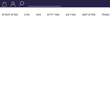
ופעולה
ספרים לנוער
ספרי עיון
ספרי ילדים
פנאי
שירה
ספרים למנויים