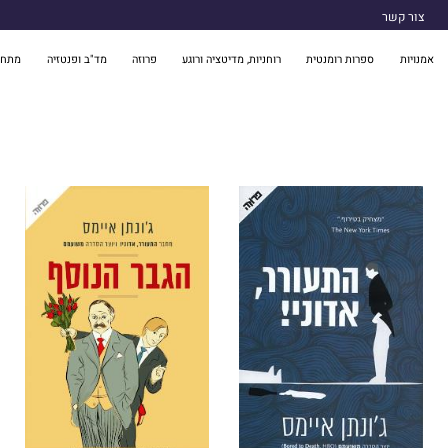
צור קשר
אמנויות
ספרות רומנטית
רוחניות, מדיטציה ורוגע
פרוזה
מד"ב ופנטזיה
מתח 