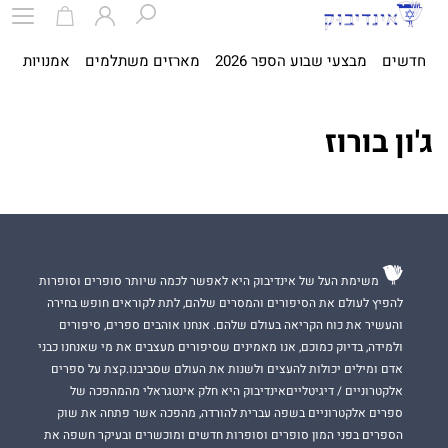
חדשים
מבצעי שבוע הספר 2026
מארזים משתלמים
אמנויות
ספ
ג'ון בורוז
משימת העל של אינדיבוק היא לאפשר לכמה שיותר סופרים וסופרות
להפיץ לעולם את הסיפורים והמסרים שלהם, לתת לקוראים חופש בחירה
והעשיר את כוח הקריאה בעולם שלהם. אנחנו אוהבים ספרים, סיפורים
ולמידה, בדיוק כמוכם, אנו מאמינים שסיפורים מעצבים את מי שאנחנו כבני
אדם ומילים יכולות להעצים ולשנות את העולם שסביבנו.קצת על ספרים
אלקטרוניים / דיגיטלייםאינדיבוק היא חלק אינטגראלי מהמהפכה של
ספרים אלקטרוניים בשפה עברית להורדה, מהפכה אשר פתחה את שוק
הספרים בפני המון סופרים וסופרות חדשים ומוכשרים ובעיקר חשפה את