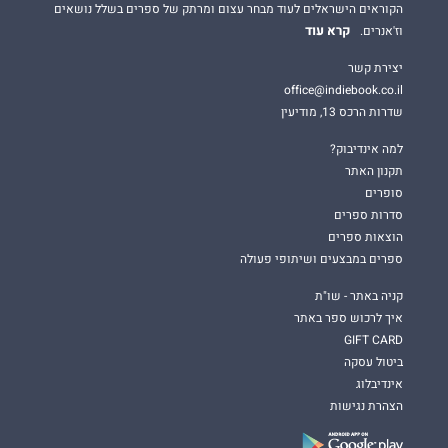
הקוראים הישראלים לעוד מבחר עצום ומרתק של ספרים בשלל נושאים
קרא עוד
וז'אנרים.
יצירת קשר
office@indiebook.co.il
שדרות הרכס 13, מודיעין
למה אינדיבוק?
תקנון האתר
סופרים
סדרות ספרים
הוצאות ספרים
ספרים במבצעים ושיתופי פעולה
קניה באתר - שו"ת
איך לרכוש ספר באתר
GIFT CARD
ביטול עסקה
אינדיבלוג
הצהרת נגישות