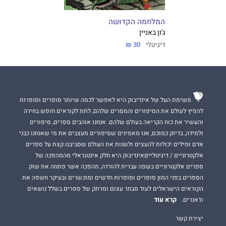
המלחמה הקדושה
ג'ון באניין
דיגיטלי
30 ₪
משימת העל של אינדיבוק היא לאפשר לכמה שיותר סופרים וסופרות
להפיץ לעולם את הסיפורים והמסרים שלהם, לתת לקוראים חופש בחירה
והעשיר את כוח הקריאה בעולם שלהם. אנחנו אוהבים ספרים, סיפורים
ולמידה, בדיוק כמוכם, אנו מאמינים שסיפורים מעצבים את מי שאנחנו כבני
אדם ומילים יכולות להעצים ולשנות את העולם שסביבנו.קצת על ספרים
אלקטרוניים / דיגיטלייםאינדיבוק היא חלק אינטגראלי מהמהפכה של
ספרים אלקטרוניים בשפה עברית להורדה, מהפכה אשר פתחה את שוק
הספרים בפני המון סופרים וסופרות חדשים ומוכשרים ובעיקר חשפה את
הקוראים הישראלים לעוד מבחר עצום ומרתק של ספרים בשלל נושאים
קרא עוד
וז'אנרים.
יצירת קשר