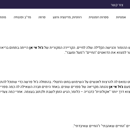
צור קשר
אמנויות
ספרות רומנטית
רוחניות, מדיטציה ורוגע
פרוזה
מד"ב ופנטזיה
מתח 
ש ההומור והגישה הקלילה שלה לחיים. הקריירה המקורית של
ג'ול אי אן
הייתה בתחום בריאות
 למצוא את הדואטים "החיים" ו"מעל ומעבר".
נמאס לה להרצות לאנשים על השימוש בחוט הדנטלי. בהתחלה ג'ול פרשה כדי שתוכל להתמקד
 פעם
ג'ול אי אן
נהנתה מקריאה של ספרים שונים. באחד הימים חברה השאילה לה כמה ספרי רומ
וא דרך יותר "אקולוגית" כדבריה – כלומר, הגיע הזמן לשבת ולכתוב בעצמה. אחרי כמה צעדים
ם "החיים שאהבתי" ו"החיים שאיבדתי".