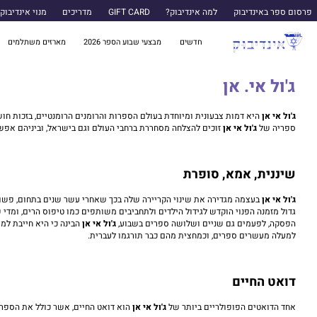
פרסום ספר באינדיבוק
למה אינדיבוק?
GIFT CARD
מדריכים
מנוי אינדיבוק
חדשים
מבצעי שבוע הספר 2026
מארזים משתלמים
ג'ול אי. אן
ג'ול אי אן
היא דמות צבעונית ומיוחדת בעולם הספרות והרומנים הרומנטיים, בזכות חו
ספריה של
ג'ול אי אן
זוכים להצלחה מסחררת ברחבי העולם וגם בישראל, וביניהם אפשר
שיננית, אמא, סופרת
ג'ול אי אן
בעצמה מגדירה את שינוי הקריירה שלה בכך שאחרי עשר שנים בתחום, פשוט 
גדול מזמנה הפנוי הוקדש לגידול הילדים ולתחביבים משותפים כמו טיפוס הרים, ומדי
הפסקה, לפעמים גם שניים ושלושה ספרים בשבוע,
ג'ול אי אן
הבינה כי היא חייבת למצ
למעלה מעשרים ספרים, וכמחצית מהם כבר תורגמו לעברית.
דואט החיים
אחד הדואטים הפופולריים ביותר של
ג'ול אי אן
הוא דואט החיים, אשר כולל את הספרי