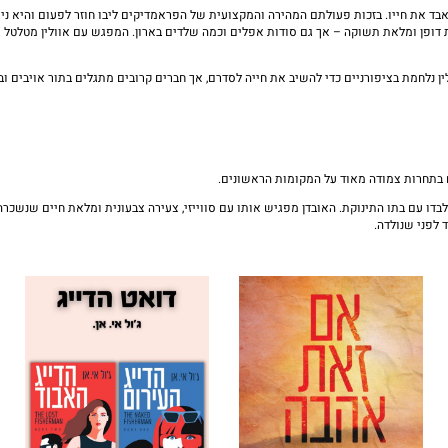
אבד את חייו. בזכות פעולתם המהירה והמקצועית של הפראמדיקים ליבו חוזר לפעום והיא ניצ
ת דופן ומלאת תשוקה – אך גם סודות אפלים וכמה שלדים בארון. המפגש עם אוולין מטלטל א
ן נלחמת בציפורניים כדי להשיב את חייה לסדרם, אך חברים קרובים מתגלים בתור אויבים ו
ם בתחרות צמודה מאוד על המקומות הראשונים.
דו עם בתו התינוקת. האובדן מפגיש אותו עם סווייזי, צעירה צבעונית ומלאת חיים שנשכרה ב
 לפני שנולדה.