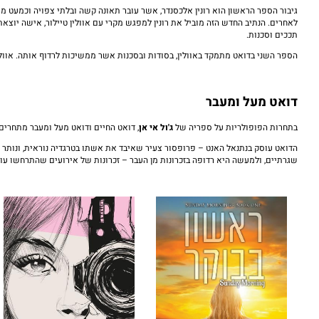
גיבור הספר הראשון הוא רונין אלכסנדר, אשר עובר תאונה קשה ובלתי צפויה וכמעט מ
לאחרים. הנתיב החדש הזה מוביל את רונין למפגש מקרי עם אוולין טיילור, אישה יוצא
תככים וסכנות.
הספר השני בדואט מתמקד באוולין, בסודות ובסכנות אשר ממשיכות לרדוף אותה. אוולי
דואט מעל ומעבר
בתחרות הפופולריות על ספריה של
ג'ול אי אן
, דואט החיים ודואט מעל ומעבר מתחרי
הדואט עוסק בנתנאל האנט – פרופסור צעיר שאיבד את אשתו בטרגדיה נוראית, ונותר לב
שגרתיים, ולמעשה היא רדופה בזכרונות מן העבר – זכרונות של אירועים שהתרחשו עוד