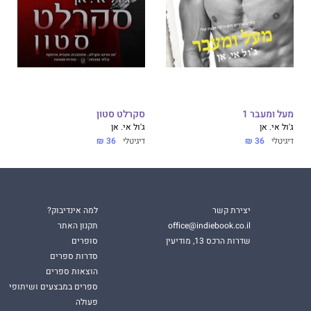
מעל ומעבר 1
סקרלט סטון
ג'ול אי. אן
ג'ול אי. אן
דיגיטלי
36 ₪
דיגיטלי
36 ₪
יצירת קשר
למה אינדיבוק?
office@indiebook.co.il
תקנון האתר
שדרות הרכס 13, מודיעין
סופרים
סדרות ספרים
הוצאות ספרים
ספרים במבצעים ושיתופי
פעולה