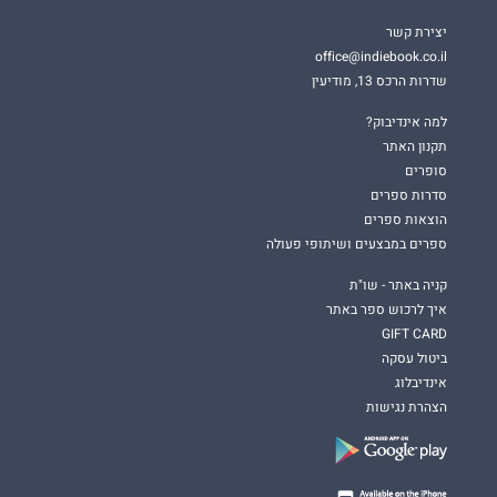
יצירת קשר
office@indiebook.co.il
שדרות הרכס 13, מודיעין
למה אינדיבוק?
תקנון האתר
סופרים
סדרות ספרים
הוצאות ספרים
ספרים במבצעים ושיתופי פעולה
קניה באתר - שו"ת
איך לרכוש ספר באתר
GIFT CARD
ביטול עסקה
אינדיבלוג
הצהרת נגישות