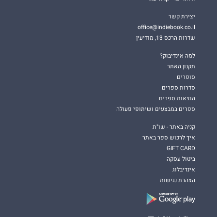
יצירת קשר
office@indiebook.co.il
שדרות הרכס 13, מודיעין
למה אינדיבוק?
תקנון האתר
סופרים
סדרות ספרים
הוצאות ספרים
ספרים במבצעים ושיתופי פעולה
קניה באתר - שו"ת
איך לרכוש ספר באתר
GIFT CARD
ביטול עסקה
אינדיבלוג
הצהרת נגישות