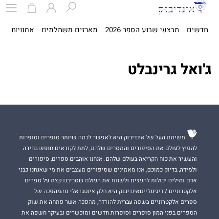
חדשים
מבצעי שבוע הספר 2026
מארזים משתלמים
אמנויות
ספ
ג'ואל גרינבלט
משימת העל של אינדיבוק היא לאפשר לכמה שיותר סופרים וסופרות
להפיץ לעולם את הסיפורים והמסרים שלהם, לתת לקוראים חופש בחירה
והעשיר את כוח הקריאה בעולם שלהם. אנחנו אוהבים ספרים, סיפורים
ולמידה, בדיוק כמוכם, אנו מאמינים שסיפורים מעצבים את מי שאנחנו כבני
אדם ומילים יכולות להעצים ולשנות את העולם שסביבנו.קצת על ספרים
אלקטרוניים / דיגיטלייםאינדיבוק היא חלק אינטגראלי מהמהפכה של
ספרים אלקטרוניים בשפה עברית להורדה, מהפכה אשר פתחה את שוק
הספרים בפני המון סופרים וסופרות חדשים ומוכשרים ובעיקר חשפה את