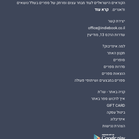
הקוראים הישראלים לעוד מבחר עצום ומרתק של ספרים בשלל נושאים
קרא עוד
וז'אנרים.
יצירת קשר
office@indiebook.co.il
שדרות הרכס 13, מודיעין
למה אינדיבוק?
תקנון האתר
סופרים
סדרות ספרים
הוצאות ספרים
ספרים במבצעים ושיתופי פעולה
קניה באתר - שו"ת
איך לרכוש ספר באתר
GIFT CARD
ביטול עסקה
אינדיבלוג
הצהרת נגישות