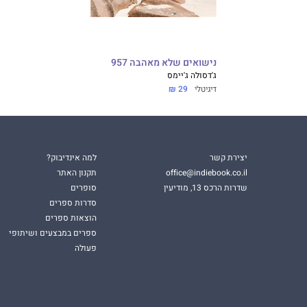
נישואים שלא מאהבה 957
ג'דסולה ג'יימס
דיגיטלי
29 ₪
יצירת קשר
למה אינדיבוק?
office@indiebook.co.il
תקנון האתר
שדרות הרכס 13, מודיעין
סופרים
סדרות ספרים
הוצאות ספרים
ספרים במבצעים ושיתופי
פעולה