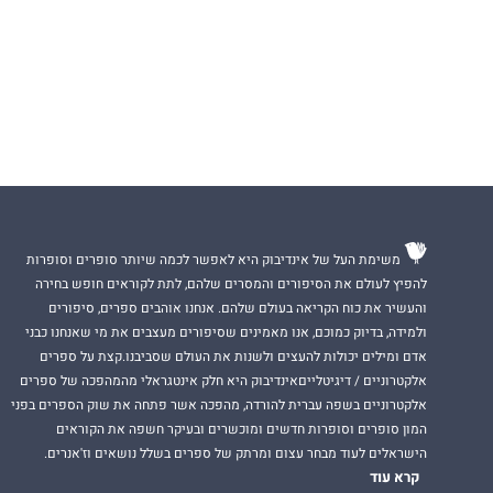
משימת העל של אינדיבוק היא לאפשר לכמה שיותר סופרים וסופרות
להפיץ לעולם את הסיפורים והמסרים שלהם, לתת לקוראים חופש בחירה
והעשיר את כוח הקריאה בעולם שלהם. אנחנו אוהבים ספרים, סיפורים
ולמידה, בדיוק כמוכם, אנו מאמינים שסיפורים מעצבים את מי שאנחנו כבני
אדם ומילים יכולות להעצים ולשנות את העולם שסביבנו.קצת על ספרים
אלקטרוניים / דיגיטלייםאינדיבוק היא חלק אינטגראלי מהמהפכה של ספרים
אלקטרוניים בשפה עברית להורדה, מהפכה אשר פתחה את שוק הספרים בפני
המון סופרים וסופרות חדשים ומוכשרים ובעיקר חשפה את הקוראים
הישראלים לעוד מבחר עצום ומרתק של ספרים בשלל נושאים וז'אנרים.
קרא עוד