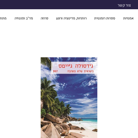
צור קשר
אמנויות
ספרות רומנטית
רוחניות, מדיטציה ורוגע
פרוזה
מד"ב ופנטזיה
מתח 