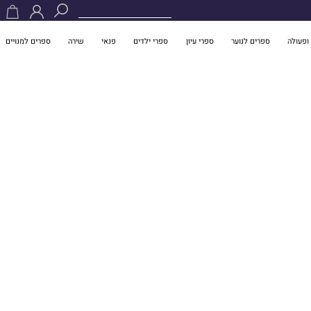
ופעולה
ספרים לנוער
ספרי עיון
ספרי ילדים
פנאי
שירה
ספרים למנויים