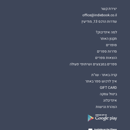
יצירת קשר
office@indiebook.co.il
שדרות הרכס 13, מודיעין
למה אינדיבוק?
תקנון האתר
סופרים
סדרות ספרים
הוצאות ספרים
ספרים במבצעים ושיתופי פעולה
קניה באתר - שו"ת
איך לרכוש ספר באתר
GIFT CARD
ביטול עסקה
אינדיבלוג
הצהרת נגישות