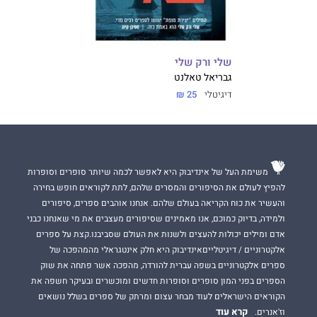
שלי ורק שלי
גבריאל טאלנט
דיגיטלי
25 ₪
משימת העל של אינדיבוק היא לאפשר לכמה שיותר סופרים וסופרות
להפיץ לעולם את הסיפורים והמסרים שלהם, לתת לקוראים חופש בחירה
והעשיר את כוח הקריאה בעולם שלהם. אנחנו אוהבים ספרים, סיפורים
ולמידה, בדיוק כמוכם, אנו מאמינים שסיפורים מעצבים את מי שאנחנו כבני
אדם ומילים יכולות להעצים ולשנות את העולם שסביבנו.קצת על ספרים
אלקטרוניים / דיגיטלייםאינדיבוק היא חלק אינטגראלי מהמהפכה של
ספרים אלקטרוניים בשפה עברית להורדה, מהפכה אשר פתחה את שוק
הספרים בפני המון סופרים וסופרות חדשים ומוכשרים ובעיקר חשפה את
הקוראים הישראלים לעוד מבחר עצום ומרתק של ספרים בשלל נושאים
קרא עוד
וז'אנרים.