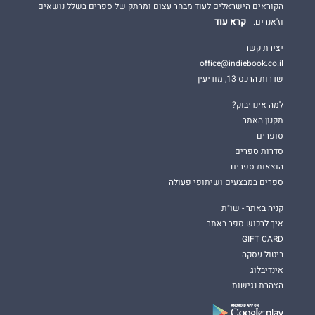
הקוראים הישראלים לעוד מבחר עצום ומרתק של ספרים בשלל נושאים
קרא עוד
וז'אנרים.
יצירת קשר
office@indiebook.co.il
שדרות הרכס 13, מודיעין
למה אינדיבוק?
תקנון האתר
סופרים
סדרות ספרים
הוצאות ספרים
ספרים במבצעים ושיתופי פעולה
קניה באתר - שו"ת
איך לרכוש ספר באתר
GIFT CARD
ביטול עסקה
אינדיבלוג
הצהרת נגישות