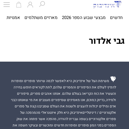
חדשים
מבצעי שבוע הספר 2026
מארזים משתלמים
אמנויות
ספ
גבי אלדור
משימת העל של אינדיבוק היא לאפשר לכמה שיותר סופרים וסופרות
להפיץ לעולם את הסיפורים והמסרים שלהם, לתת לקוראים חופש בחירה
והעשיר את כוח הקריאה בעולם שלהם. אנחנו אוהבים ספרים, סיפורים
ולמידה, בדיוק כמוכם, אנו מאמינים שסיפורים מעצבים את מי שאנחנו כבני
אדם ומילים יכולות להעצים ולשנות את העולם שסביבנו.קצת על ספרים
אלקטרוניים / דיגיטלייםאינדיבוק היא חלק אינטגראלי מהמהפכה של
ספרים אלקטרוניים בשפה עברית להורדה, מהפכה אשר פתחה את שוק
הספרים בפני המון סופרים וסופרות חדשים ומוכשרים ובעיקר חשפה את