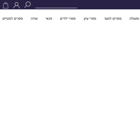
ופעולה
ספרים לנוער
ספרי עיון
ספרי ילדים
פנאי
שירה
ספרים למנויים