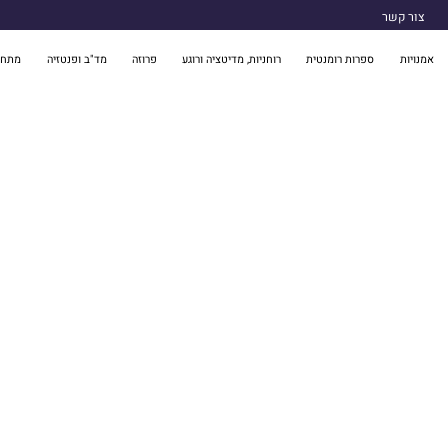
צור קשר
אמנויות
ספרות רומנטית
רוחניות, מדיטציה ורוגע
פרוזה
מד"ב ופנטזיה
מתח 