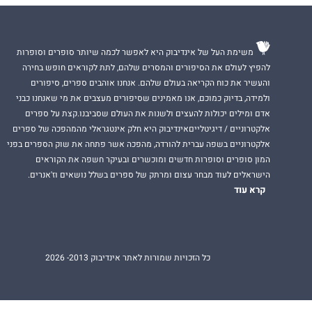
משימת העל של אינדיבוק היא לאפשר לכמה שיותר סופרים וסופרות
להפיץ לעולם את הסיפורים והמסרים שלהם, לתת לקוראים חופש בחירה
והעשיר את כוח הקריאה בעולם שלהם. אנחנו אוהבים ספרים, סיפורים
ולמידה, בדיוק כמוכם, אנו מאמינים שסיפורים מעצבים את מי שאנחנו כבני
אדם ומילים יכולות להעצים ולשנות את העולם שסביבנו.קצת על ספרים
אלקטרוניים / דיגיטלייםאינדיבוק היא חלק אינטגראלי מהמהפכה של ספרים
אלקטרוניים בשפה עברית להורדה, מהפכה אשר פתחה את שוק הספרים בפני
המון סופרים וסופרות חדשים ומוכשרים ובעיקר חשפה את הקוראים
הישראלים לעוד מבחר עצום ומרתק של ספרים בשלל נושאים וז'אנרים.
קרא עוד
כל הזכויות שמורות לאתר אינדיבוק 2013- 2026