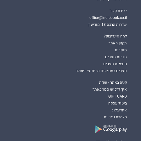
יצירת קשר
office@indiebook.co.il
שדרות הרכס 13, מודיעין
למה אינדיבוק?
תקנון האתר
סופרים
סדרות ספרים
הוצאות ספרים
ספרים במבצעים ושיתופי פעולה
קניה באתר - שו"ת
איך לרכוש ספר באתר
GIFT CARD
ביטול עסקה
אינדיבלוג
הצהרת נגישות