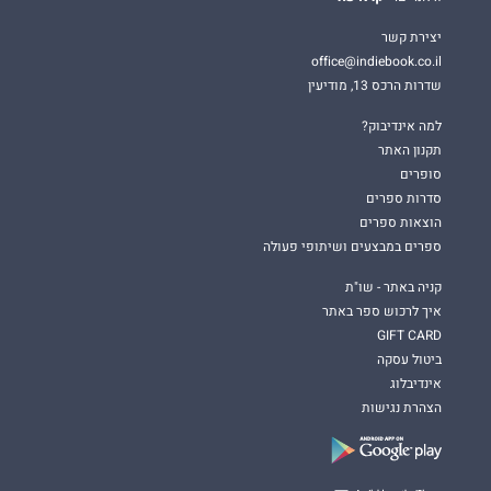
יצירת קשר
office@indiebook.co.il
שדרות הרכס 13, מודיעין
למה אינדיבוק?
תקנון האתר
סופרים
סדרות ספרים
הוצאות ספרים
ספרים במבצעים ושיתופי פעולה
קניה באתר - שו"ת
איך לרכוש ספר באתר
GIFT CARD
ביטול עסקה
אינדיבלוג
הצהרת נגישות