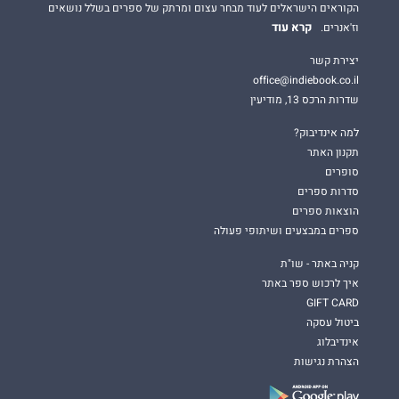
הקוראים הישראלים לעוד מבחר עצום ומרתק של ספרים בשלל נושאים
קרא עוד
וז'אנרים.
יצירת קשר
office@indiebook.co.il
שדרות הרכס 13, מודיעין
למה אינדיבוק?
תקנון האתר
סופרים
סדרות ספרים
הוצאות ספרים
ספרים במבצעים ושיתופי פעולה
קניה באתר - שו"ת
איך לרכוש ספר באתר
GIFT CARD
ביטול עסקה
אינדיבלוג
הצהרת נגישות