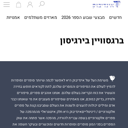
חדשים
מבצעי שבוע הספר 2026
מארזים משתלמים
אמנויות
ספ
ברגסוויין בירגיסון
משימת העל של אינדיבוק היא לאפשר לכמה שיותר סופרים וסופרות
להפיץ לעולם את הסיפורים והמסרים שלהם, לתת לקוראים חופש בחירה
והעשיר את כוח הקריאה בעולם שלהם. אנחנו אוהבים ספרים, סיפורים
ולמידה, בדיוק כמוכם, אנו מאמינים שסיפורים מעצבים את מי שאנחנו כבני
אדם ומילים יכולות להעצים ולשנות את העולם שסביבנו.קצת על ספרים
אלקטרוניים / דיגיטלייםאינדיבוק היא חלק אינטגראלי מהמהפכה של
ספרים אלקטרוניים בשפה עברית להורדה, מהפכה אשר פתחה את שוק
הספרים בפני המון סופרים וסופרות חדשים ומוכשרים ובעיקר חשפה את