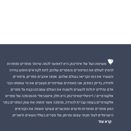
משימת העל של אינדיבוק היא לאפשר לכמה שיותר סופרים וסופרות
להפיץ לעולם את הסיפורים והמסרים שלהם, לתת לקוראים חופש בחירה
והעשיר את כוח הקריאה בעולם שלהם. אנחנו אוהבים ספרים, סיפורים
ולמידה, בדיוק כמוכם, אנו מאמינים שסיפורים מעצבים את מי שאנחנו כבני
אדם ומילים יכולות להעצים ולשנות את העולם שסביבנו.קצת על ספרים
אלקטרוניים / דיגיטלייםאינדיבוק היא חלק אינטגראלי מהמהפכה של ספרים
אלקטרוניים בשפה עברית להורדה, מהפכה אשר פתחה את שוק הספרים בפני
המון סופרים וסופרות חדשים ומוכשרים ובעיקר חשפה את הקוראים
הישראלים לעוד מבחר עצום ומרתק של ספרים בשלל נושאים וז'אנרים.
קרא עוד