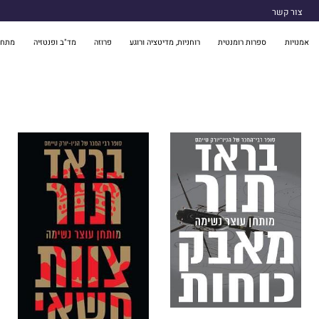
צור קשר
אמנויות
ספרות רומנטית
רוחניות, מדיטציה ורוגע
פרוזה
מד"ב ופנטזיה
מתח 