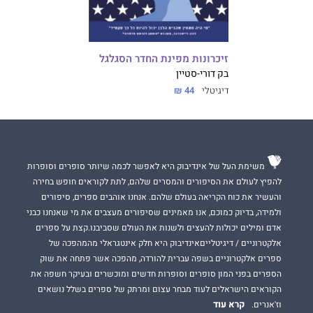
זיכרונות מפינת החדר הסגלגל
בק דורי-סטיין
דיגיטלי
44 ₪
משימת העל של אינדיבוק היא לאפשר לכמה שיותר סופרים וסופרות
להפיץ לעולם את הסיפורים והמסרים שלהם, לתת לקוראים חופש בחירה
והעשיר את כוח הקריאה בעולם שלהם. אנחנו אוהבים ספרים, סיפורים
ולמידה, בדיוק כמוכם, אנו מאמינים שסיפורים מעצבים את מי שאנחנו כבני
אדם ומילים יכולות להעצים ולשנות את העולם שסביבנו.קצת על ספרים
אלקטרוניים / דיגיטלייםאינדיבוק היא חלק אינטגראלי מהמהפכה של
ספרים אלקטרוניים בשפה עברית להורדה, מהפכה אשר פתחה את שוק
הספרים בפני המון סופרים וסופרות חדשים ומוכשרים ובעיקר חשפה את
הקוראים הישראלים לעוד מבחר עצום ומרתק של ספרים בשלל נושאים
קרא עוד
וז'אנרים.