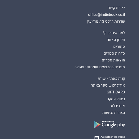
יצירת קשר
office@indiebook.co.il
שדרות הרכס 13, מודיעין
למה אינדיבוק?
תקנון האתר
סופרים
סדרות ספרים
הוצאות ספרים
ספרים במבצעים ושיתופי פעולה
קניה באתר - שו"ת
איך לרכוש ספר באתר
GIFT CARD
ביטול עסקה
אינדיבלוג
הצהרת נגישות