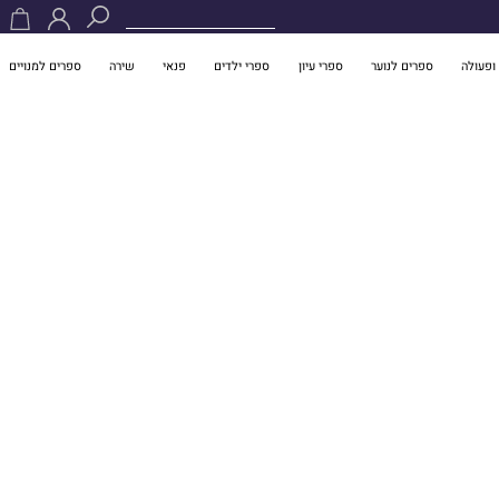
ופעולה
ספרים לנוער
ספרי עיון
ספרי ילדים
פנאי
שירה
ספרים למנויים