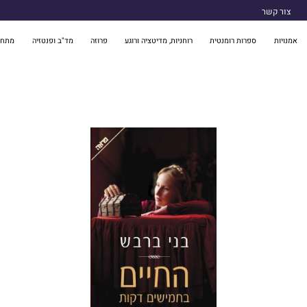
צור קשר
אמנויות
ספרות רומנטית
רוחניות, מדיטציה ורוגע
פרוזה
מד"ב ופנטזיה
מתח 