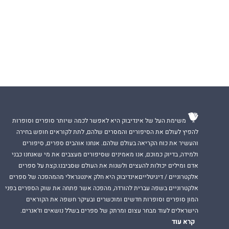
משימת העל של אינדיבוק היא לאפשר לכמה שיותר סופרים וסופרות
להפיץ לעולם את הסיפורים והמסרים שלהם, לתת לקוראים חופש בחירה
והעשיר את כוח הקריאה בעולם שלהם. אנחנו אוהבים ספרים, סיפורים
ולמידה, בדיוק כמוכם, אנו מאמינים שסיפורים מעצבים את מי שאנחנו כבני
אדם ומילים יכולות להעצים ולשנות את העולם שסביבנו.קצת על ספרים
אלקטרוניים / דיגיטלייםאינדיבוק היא חלק אינטגראלי מהמהפכה של ספרים
אלקטרוניים בשפה עברית להורדה, מהפכה אשר פתחה את שוק הספרים בפני
המון סופרים וסופרות חדשים ומוכשרים ובעיקר חשפה את הקוראים
הישראלים לעוד מבחר עצום ומרתק של ספרים בשלל נושאים וז'אנרים.
קרא עוד