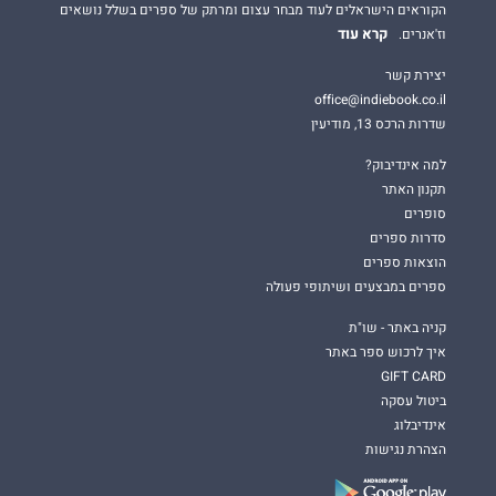
הקוראים הישראלים לעוד מבחר עצום ומרתק של ספרים בשלל נושאים
קרא עוד
וז'אנרים.
יצירת קשר
office@indiebook.co.il
שדרות הרכס 13, מודיעין
למה אינדיבוק?
תקנון האתר
סופרים
סדרות ספרים
הוצאות ספרים
ספרים במבצעים ושיתופי פעולה
קניה באתר - שו"ת
איך לרכוש ספר באתר
GIFT CARD
ביטול עסקה
אינדיבלוג
הצהרת נגישות