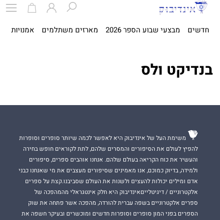
חדשים
מבצעי שבוע הספר 2026
מארזים משתלמים
אמנויות
ספ
בנדיקט ולס
משימת העל של אינדיבוק היא לאפשר לכמה שיותר סופרים וסופרות
להפיץ לעולם את הסיפורים והמסרים שלהם, לתת לקוראים חופש בחירה
והעשיר את כוח הקריאה בעולם שלהם. אנחנו אוהבים ספרים, סיפורים
ולמידה, בדיוק כמוכם, אנו מאמינים שסיפורים מעצבים את מי שאנחנו כבני
אדם ומילים יכולות להעצים ולשנות את העולם שסביבנו.קצת על ספרים
אלקטרוניים / דיגיטלייםאינדיבוק היא חלק אינטגראלי מהמהפכה של
ספרים אלקטרוניים בשפה עברית להורדה, מהפכה אשר פתחה את שוק
הספרים בפני המון סופרים וסופרות חדשים ומוכשרים ובעיקר חשפה את