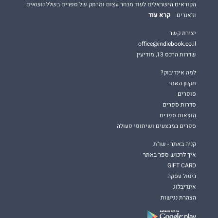
הקוראים הישראלים לעוד מבחר עצום ומרתק של ספרים בשלל נושאים
קרא עוד
וז'אנרים.
יצירת קשר
office@indiebook.co.il
שדרות הרכס 13, מודיעין
למה אינדיבוק?
תקנון האתר
סופרים
סדרות ספרים
הוצאות ספרים
ספרים במבצעים ושיתופי פעולה
קניה באתר - שו"ת
איך לרכוש ספר באתר
GIFT CARD
ביטול עסקה
אינדיבלוג
הצהרת נגישות