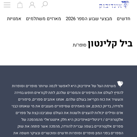
חדשים
מבצעי שבוע הספר 2026
מארזים משתלמים
אמנויות
ספ
ביל קלינטון
סופר/ת
משימת העל של אינדיבוק היא לאפשר לכמה שיותר סופרים וסופרות
להפיץ לעולם את הסיפורים והמסרים שלהם, לתת לקוראים חופש בחירה
והעשיר את כוח הקריאה בעולם שלהם. אנחנו אוהבים ספרים, סיפורים
ולמידה, בדיוק כמוכם, אנו מאמינים שסיפורים מעצבים את מי שאנחנו כבני
אדם ומילים יכולות להעצים ולשנות את העולם שסביבנו.קצת על ספרים
אלקטרוניים / דיגיטלייםאינדיבוק היא חלק אינטגראלי מהמהפכה של
ספרים אלקטרוניים בשפה עברית להורדה, מהפכה אשר פתחה את שוק
הספרים בפני המון סופרים וסופרות חדשים ומוכשרים ובעיקר חשפה את