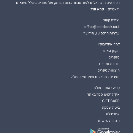
הקוראים הישראלים לעוד מבחר עצום ומרתק של ספרים בשלל נושאים
קרא עוד
וז'אנרים.
יצירת קשר
office@indiebook.co.il
שדרות הרכס 13, מודיעין
למה אינדיבוק?
תקנון האתר
סופרים
סדרות ספרים
הוצאות ספרים
ספרים במבצעים ושיתופי פעולה
קניה באתר - שו"ת
איך לרכוש ספר באתר
GIFT CARD
ביטול עסקה
אינדיבלוג
הצהרת נגישות