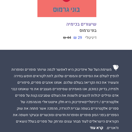
שיעורים בכימיה
בוני גרמוס
דיגיטלי
29 ₪
44 ₪
משימת העל של אינדיבוק היא לאפשר לכמה שיותר סופרים וסופרות
להפיץ לעולם את הסיפורים והמסרים שלהם, לתת לקוראים חופש בחירה
והעשיר את כוח הקריאה בעולם שלהם. אנחנו אוהבים ספרים, סיפורים
ולמידה, בדיוק כמוכם, אנו מאמינים שסיפורים מעצבים את מי שאנחנו כבני
אדם ומילים יכולות להעצים ולשנות את העולם שסביבנו.קצת על ספרים
אלקטרוניים / דיגיטלייםאינדיבוק היא חלק אינטגראלי מהמהפכה של
ספרים אלקטרוניים בשפה עברית להורדה, מהפכה אשר פתחה את שוק
הספרים בפני המון סופרים וסופרות חדשים ומוכשרים ובעיקר חשפה את
הקוראים הישראלים לעוד מבחר עצום ומרתק של ספרים בשלל נושאים
קרא עוד
וז'אנרים.