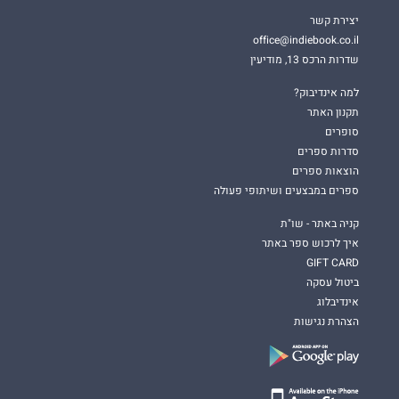
יצירת קשר
office@indiebook.co.il
שדרות הרכס 13, מודיעין
למה אינדיבוק?
תקנון האתר
סופרים
סדרות ספרים
הוצאות ספרים
ספרים במבצעים ושיתופי פעולה
קניה באתר - שו"ת
איך לרכוש ספר באתר
GIFT CARD
ביטול עסקה
אינדיבלוג
הצהרת נגישות