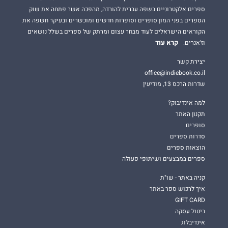
ספרים אלקטרוניים בשפה עברית להורדה, מהפכה אשר פתחה את שוק
הספרים בפני המון סופרים וסופרות חדשים ומוכשרים ובעיקר חשפה את
הקוראים הישראלים לעוד מבחר עצום ומרתק של ספרים בשלל נושאים
קרא עוד
וז'אנרים.
יצירת קשר
office@indiebook.co.il
שדרות הרכס 13, מודיעין
למה אינדיבוק?
תקנון האתר
סופרים
סדרות ספרים
הוצאות ספרים
ספרים במבצעים ושיתופי פעולה
קניה באתר - שו"ת
איך לרכוש ספר באתר
GIFT CARD
ביטול עסקה
אינדיבלוג