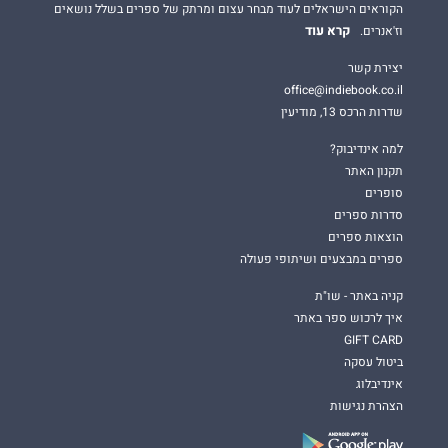
הקוראים הישראלים לעוד מבחר עצום ומרתק של ספרים בשלל נושאים
קרא עוד
וז'אנרים.
יצירת קשר
office@indiebook.co.il
שדרות הרכס 13, מודיעין
למה אינדיבוק?
תקנון האתר
סופרים
סדרות ספרים
הוצאות ספרים
ספרים במבצעים ושיתופי פעולה
קניה באתר - שו"ת
איך לרכוש ספר באתר
GIFT CARD
ביטול עסקה
אינדיבלוג
הצהרת נגישות